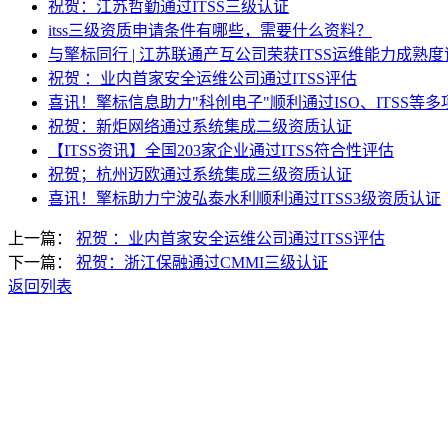
祝贺：江苏哲勤通过ITSS三级认证​
itss三级资质申请条件有哪些，需要什么资料？
与擎标同行 | 江苏联通产互公司荣获ITSS运维能力成熟
祝贺 ：业内首家安全运维公司通过ITSS评估
喜讯！擎标信息助力"科创电子"顺利通过ISO、ITSS等
祝贺：新炬网络通过系统集成二级资质认证
【ITSS资讯】全国203家企业通过ITSS符合性评估
祝贺；杭州迈欧通过系统集成三级资质认证
喜讯！擎标助力宁波弘泰水利顺利通过ITSS3级资质认证
上一篇：
祝贺 ：业内首家安全运维公司通过ITSS评估
下一篇：
祝贺：浙江保融通过CMMI三级认证
返回列表