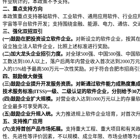
件业统计的，本政策不予支持。
二、重点支持方向
本政策重点支持基础软件、工业软件、通用应用软件、行业应
宇宙等平台软件开发；支持围绕金融、能源、电力、通信、交
三、强化双招双引
(一)鼓励在肥投资设立软件企业。
对新设立的软件企业，按其在
设立独立法人软件企业，比照上述标准进行奖励。
(二)加大龙头企业招引力度。
对全球500强、中国500强、中
工数达到100人以上，落户后两年内营业收入首次达到2000万
入的15%给予最高500万元一次性奖励。对于符合合肥市招商
四、鼓励做大做强
(三)鼓励企业提升开发服务资质。对新通过软件能力成熟度集成模
技术服务标准(ITSS)一级、二级认证的软件企业，分别给予30
(四)鼓励企业扩大规模。
对营业收入达到1000万元以上的存量
企业最多可享受两次。
(五)鼓励企业升规入统。
大力推进规上软件企业培育，对首次升
五、支持推广应用
(六)支持首创产品市场拓展。
支持重大工程、重大项目和有关
性、先进性等评价因素，不以规模、成立年限、市场业绩等为