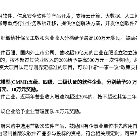
用软件、信息安全软件等产品开发；支持云计算、大数据、人工
通等重点行业业务系统迁移，提供信创解决方案，开发信创软件
肥缴纳社保员工数和营业收入分档给予最高100万元奖励。鼓
国软件百强、国内外上市公司、营收超10亿元的企业在肥设立独立
元的，按不超过其营业收入的20%给予最高500万元一次性奖励
引资大项目认定导则界定标准的项目，可以申请“一事一议”政策支
型(CMMI)五级、四级、三级认证的软件企业，分别给予50 万
万元、10万元奖励。
软件企业，近两年营业收入增速均超过30%的，按不超过其第二年
规企业给予企业管理团队20万元奖励。
政府采购中选用首版次软件产品，鼓励国有企事业单位率先应用
由限制首版次软件产品参与投标的资格，符合相关规定时，可采