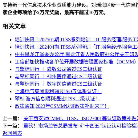
支持新一代信息技术企业资质能力建设。对瑶海区新一代信息
家企业每项给予
5万元奖励，最高不超过10万元。
相关文章
培训快讯丨202501期·ITSS系列培训「IT 服务经理/服务
培训快讯丨202404期·ITSS系列培训「IT 服务经理/服务
中共黑龙江省委办公厅 黑龙江省人民政府办公厅关于印发
工信部加快推动各单位开展数据管理国家标准（DCMM
与擎标同行 ｜ 嘉数公司通过CS二级认证
与擎标同行 ｜ 神州医疗通过CS二级认证
与擎标同行 ｜ 数字医信通过CS二级认证
上海电气集团顺利通过ISO五体系认证！
擎标|浩方信息顺利通过ITSS二级认证！
政策通知|2023年CSMM认证政策补贴来了！
上一篇：
关于西安对CMMI、ITSS、ISO27001等认证政策补
下一篇：
重磅！市场监管总局发布《“十四五”认证认可检验检
返回列表